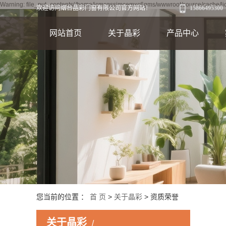
Warning: file_put_contents(/home/jcmcgssjmcemxc6gms/wwwroot/source/cache/lic
欢迎访问烟台晶彩门窗有限公司官方网站！
15866495300
网站首页
关于晶彩
产品中心
公司简介
烟台门窗
资质荣誉
烟台铝塑门窗
阳
烟台断桥铝门窗
烟台封包阳台
烟台阳光房
烟台系统窗
3
您当前的位置 ：
首 页
>
关于晶彩
>
资质荣誉
关于晶彩