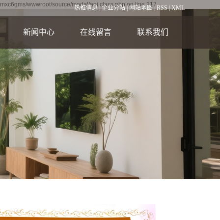
emxc6gms/wwwroot/source/model/api.class.php on line 217
热推信息
|
企业分站
|
网站地图
|
RSS
|
XML
新闻中心
在线留言
联系我们
公司新闻
联系我们
行业资讯
技术资讯