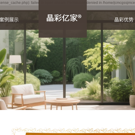
ense_cache.php): failed to open stream: Permission denied in /home/jcmcgssjmc
案例展示
晶彩优势
晶彩亿家
光房实拍图
高透网纱窗
静音系统窗
安装实拍图
D立体感木纹