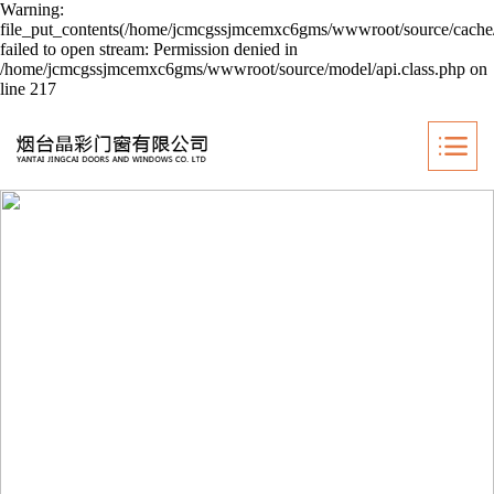
Warning:
file_put_contents(/home/jcmcgssjmcemxc6gms/wwwroot/source/cache/
failed to open stream: Permission denied in
/home/jcmcgssjmcemxc6gms/wwwroot/source/model/api.class.php on
line 217