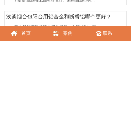
1.断桥隔热铝保温隔热性好。采用隔热型材...
浅谈烟台包阳台用铝合金和断桥铝哪个更好？
阳台是我们日常晒衣服的场所，在装修时，有...
首页
案例
联系
烟台阳光房装修需要注意的问题
烟台阳光房是由钢架或者实木架和玻璃封闭阳...
烟台断桥铝门窗和铝合金门窗的区别
下面是烟台断桥铝门窗厂家总结的断桥铝门窗...
烟台系统门窗与普通门窗的不同之处
在市场竞争的驱使下，有的门窗企业将眼光放...
烟台断桥铝门窗该怎样选择？