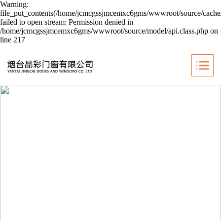
Warning:
file_put_contents(/home/jcmcgssjmcemxc6gms/wwwroot/source/cache/
failed to open stream: Permission denied in
/home/jcmcgssjmcemxc6gms/wwwroot/source/model/api.class.php on
line 217