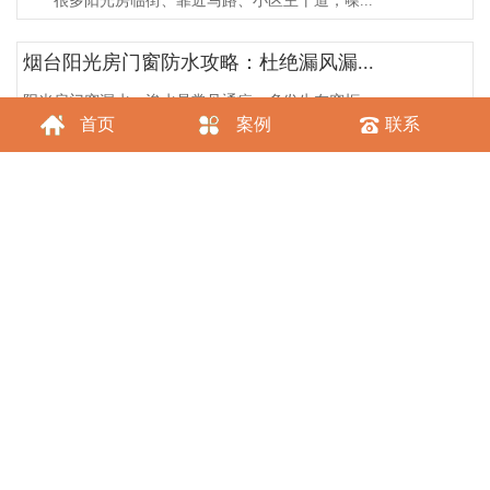
很多阳光房临街、靠近马路、小区主干道，噪...
烟台阳光房门窗防水攻略：杜绝漏风漏...
阳光房门窗漏水、渗水是常见通病，多发生在窗框...
首页
案例
联系
烟台断桥铝阳光房门窗：居家舒适阳光...
在阳光房门窗市场中，断桥铝门窗凭借出...
北方寒冬保暖秘籍：断桥铝门窗密封性...
北方的冬天，寒风凛冽，气温低至零下十几度甚至...
烟台门窗抗风压性能设计介绍
成熟的烟台门窗产品需要对构件做相应的强度和挠...
关于烟台断桥铝的细致讲解？