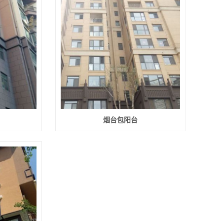
烟台包阳台