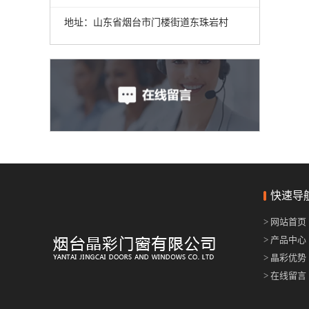
地址：
山东省烟台市门楼街道东珠岩村
快速导
> 网站首页
> 产品中心
> 晶彩优势
> 在线留言