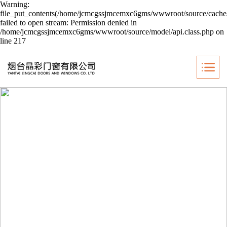
Warning:
file_put_contents(/home/jcmcgssjmcemxc6gms/wwwroot/source/cache/
failed to open stream: Permission denied in
/home/jcmcgssjmcemxc6gms/wwwroot/source/model/api.class.php on
line 217