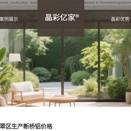
ense_cache.php): failed to open stream: Permission denied in /home/jcmcgssjmc
案例展示
晶彩优势
晶彩亿家
光房实拍图
高透网纱窗
静音系统窗
安装实拍图
D立体感木纹
翠区生产断桥铝价格