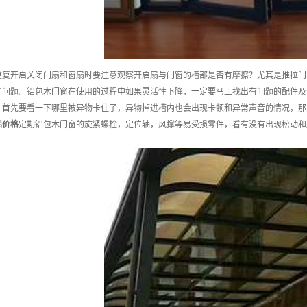
重复开启关闭门扇和窗扇时要注意观察开启扇与门窗的槽部是否有摩擦？尤其是推拉门
了问题。铝包木门窗在使用的过程中如果灵活性下降，一定要马上找出有问题的配件及
，首先要看一下哪里被异物卡住了，异物掉进槽内也会出现卡顿和异常声音的情况，那
铝
价格
定期铝包木门窗的旋紧螺栓，定位轴，风撑等易受损零件，看有没有出现松动和