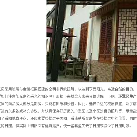
光房采用玻璃与金属框架搭建的全明非传统建筑，以达到享受阳光，亲近自然的目的。
要如何注意阳光房的采光的知识吗？那接下来就给大家来具体讲解一下吧。
环翠区
生产
在售的商品房大部分是期房，只能看图纸和沙盘，因此，选择合适的楼层位置，及了解
写进有关条款或补充协议，并认真保存好房屋的户型图以及小区沙盘的照片等，尽量能
除了看图纸肯沙盘，还应索要整楼层平面图，看清楚所买房型在整楼层中的位置，同时
足的日照，但实际上朝阳面有建筑遮挡，使一些套型失去了日照或减少了日照时数。