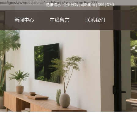
emxc6gms/wwwroot/source/model/api.class.php on line 217
热推信息
|
企业分站
|
网站地图
|
RSS
|
XML
新闻中心
在线留言
联系我们
公司新闻
联系我们
行业资讯
技术资讯