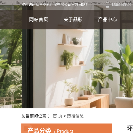
Warning: file_put_contents(/home/jcmcgssjmcemxc6gms/wwwroot/source/cache/lic
欢迎访问烟台晶彩门窗有限公司官方网站！
15866495300
网站首页
关于晶彩
产品中心
公司简介
烟台门窗
资质荣誉
烟台铝塑门窗
阳
烟台断桥铝门窗
烟台封包阳台
烟台阳光房
烟台系统窗
3
您当前的位置 ：
首 页
>
热推信息
P
环
产品分类
Product