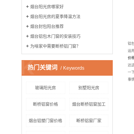
烟台阳光房哪家好
烟台阳光房的夏季降温方法
烟台封包阳台推荐
烟台铝包木门窗的安装技巧
铝
为啥家中需要断桥铝门窗？
运
价
K
达
热门关键词
Keywords
一
事
玻璃阳光房
别墅阳光房
断桥铝窗价格
烟台断桥铝窗加工
烟台铝塑门窗价格
断桥铝窗厂家