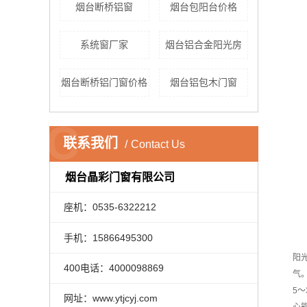
烟台断桥铝窗
烟台包阳台价格
系统窗厂家
烟台铝合金阳光房
烟台断桥铝门窗价格
烟台铝包木门窗
C
联系我们
Contact Us
烟台晶彩门窗有限公司
座机：0535-6322212
手机：15866495300
阳
400电话：4000098869
气
5
网址：www.ytjcyj.com
心