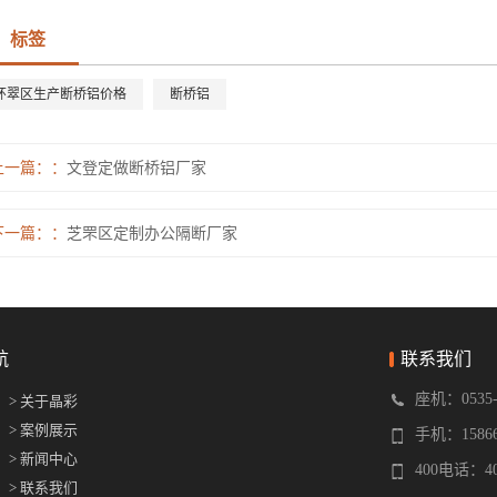
标签
环翠区生产断桥铝价格
断桥铝
上一篇：
文登定做断桥铝厂家
下一篇：
芝罘区定制办公隔断厂家
航
联系我们
座机：0535-6
> 关于晶彩
> 案例展示
手机：158664
> 新闻中心
400电话：400
> 联系我们