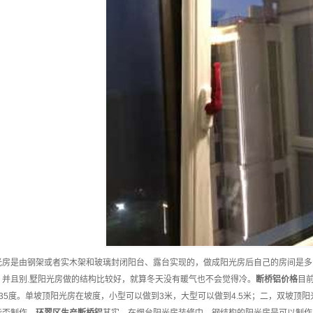
光房是由钢架或者实木架和玻璃封闭阳台、露台实现的，做成阳光房后自己的房间是多
。并且别.墅阳光房做的结构比较好，就算冬天没有暖气也不会觉得冷。
断桥铝
价格
目
～35度。单坡顶阳光房在坡度，小型可以做到3米，大型可以做到4.5米；二，双坡顶
能否制作。
环翠区
生产
断桥铝
其实，在烟台阳光房装修中，钢结构的阳光房是可以制作