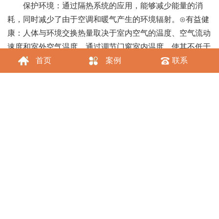
保护环境：通过隔热系统的应用，能够减少能量的消
耗，同时减少了由于空调和暖气产生的环境辐射。⊙有益健
康：人体与环境交换热量取决于室内空气的温度、空气流动
速度和室外空气温度。通过调节门窗室内温度，使其不低于
12～13℃，已达到最舒适的环境。
首页
案例
联系
降低噪音：采用厚度不同的中空玻璃结构和隔热断桥铝
型材空腔结构，能够有效降低声波的共振效应，阻止声音的
传递，可以降低噪音30dB以上。