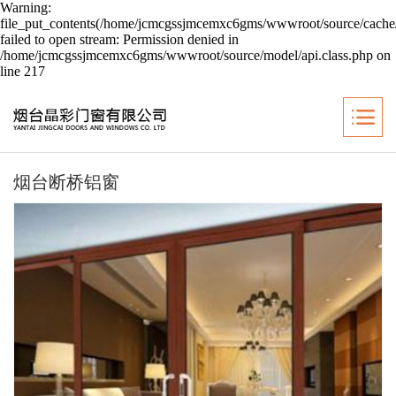
Warning:
file_put_contents(/home/jcmcgssjmcemxc6gms/wwwroot/source/cache/
failed to open stream: Permission denied in
/home/jcmcgssjmcemxc6gms/wwwroot/source/model/api.class.php on
line 217
烟台断桥铝窗