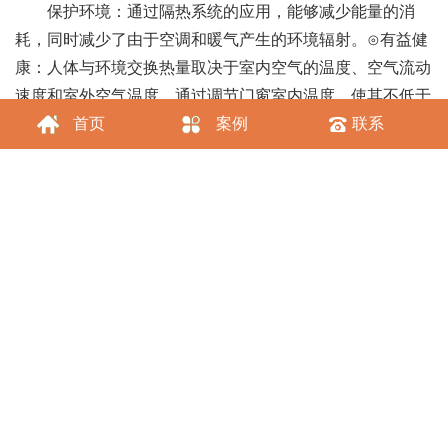
保护环境：通过隔热系统的应用，能够减少能量的消
耗，同时减少了由于空调和暖气产生的环境辐射。⊙有益健
康：人体与环境交换热量取决于室内空气的温度、空气流动
速度和室外空气温度。通过调节门窗室内温度，使其不低于
12～13℃，已达到最舒适的环境。
首页
案例
联系
降低噪音：采用厚度不同的中空玻璃结构和隔热断桥铝
型材空腔结构，能够有效降低声波的共振效应，阻止声音的
传递，可以降低噪音30dB以上。