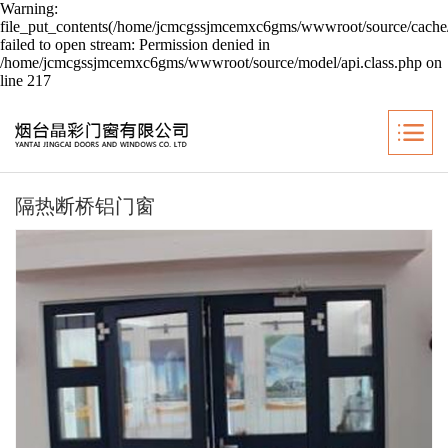
Warning:
file_put_contents(/home/jcmcgssjmcemxc6gms/wwwroot/source/cache/
failed to open stream: Permission denied in
/home/jcmcgssjmcemxc6gms/wwwroot/source/model/api.class.php on
line 217
隔热断桥铝门窗