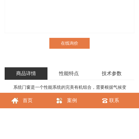
在线询价
商品详情
性能特点
技术参数
系统门窗是一个性能系统的完美有机组合，需要根据气候变
化、地候变化、人候变化综合考虑水密性、气密性、抗风压、机械
首页
案例
联系
力学强度、隔热、隔音、防盗、遮阳、耐候性、操作手感等一系列
重要的功能，还要考虑设备、型材、配件、玻璃、粘胶、密封件各
环节性能的综合结果，缺一不可，最终形成高耐候性能的全候系统
门窗。