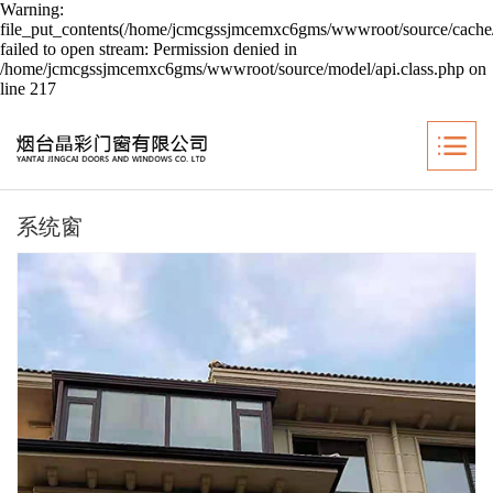
Warning:
file_put_contents(/home/jcmcgssjmcemxc6gms/wwwroot/source/cache/
failed to open stream: Permission denied in
/home/jcmcgssjmcemxc6gms/wwwroot/source/model/api.class.php on
line 217
系统窗