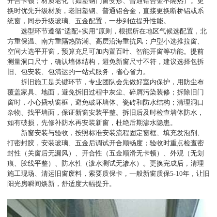
开合卡顿；材质老化（如塑钢门窗变形、普通铝合金不隔热）。更
换时优先升级材质，老旧塑钢、普通铝合金，直接更换断桥铝或系
统窗，同步升级玻璃、五金配置，一步到位提升性能。
选型环节遵循“适配+实用”原则，根据所在地区气候选配置，北
方重保温、南方重隔热防潮、高层沿海重抗风；户型小选推拉窗、
空间大选平开窗，预算充足可加内置百叶、智能开窗等功能。提前
测量洞口尺寸，确认墙体结构，避免新窗尺寸不符，建议选择包拆
旧、包安装、包清运的一站式服务，省心省力。
拆旧施工是关键环节，专业团队会先做好室内保护，用防尘布
覆盖家具、地面，避免拆旧过程中灰尘、碎屑污染装修；拆除旧门
窗时，小心撬动窗框，避免破坏墙体、瓷砖和防水结构；清理洞口
杂物、找平墙面，保证新窗安装平整。拆旧后及时检查墙体防水，
如有破损，先修补防水再安装新窗，杜绝后期渗水隐患。
新窗安装与验收，按照标准安装流程固定窗框、填充发泡剂、
打密封胶，安装玻璃、五金后调试开合顺畅度；验收时重点检查密
封性（关窗后无漏风）、开合性（五金顺滑无卡顿）、外观（无划
痕、胶线平整）、防水性（泼水测试无渗水）。更换完成后，清理
施工现场、清运旧窗废料，索要质保卡，一般新窗质保5-10年，让旧
阳光房瞬间焕新，舒适度大幅提升。