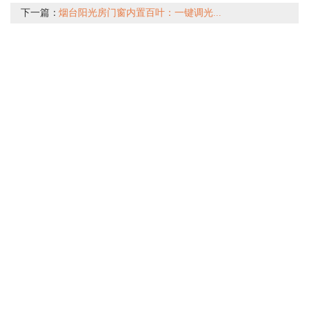
下一篇：
烟台阳光房门窗内置百叶：一键调光...