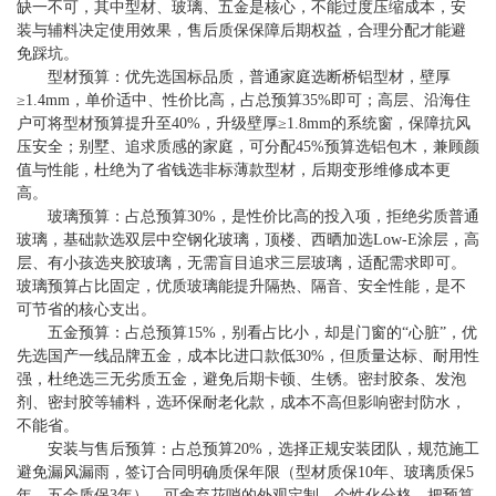
缺一不可，其中型材、玻璃、五金是核心，不能过度压缩成本，安
装与辅料决定使用效果，售后质保保障后期权益，合理分配才能避
免踩坑。
型材预算：优先选国标品质，普通家庭选断桥铝型材，壁厚
≥1.4mm，单价适中、性价比高，占总预算35%即可；高层、沿海住
户可将型材预算提升至40%，升级壁厚≥1.8mm的系统窗，保障抗风
压安全；别墅、追求质感的家庭，可分配45%预算选铝包木，兼顾颜
值与性能，杜绝为了省钱选非标薄款型材，后期变形维修成本更
高。
玻璃预算：占总预算30%，是性价比高的投入项，拒绝劣质普通
玻璃，基础款选双层中空钢化玻璃，顶楼、西晒加选Low-E涂层，高
层、有小孩选夹胶玻璃，无需盲目追求三层玻璃，适配需求即可。
玻璃预算占比固定，优质玻璃能提升隔热、隔音、安全性能，是不
可节省的核心支出。
五金预算：占总预算15%，别看占比小，却是门窗的“心脏”，优
先选国产一线品牌五金，成本比进口款低30%，但质量达标、耐用性
强，杜绝选三无劣质五金，避免后期卡顿、生锈。密封胶条、发泡
剂、密封胶等辅料，选环保耐老化款，成本不高但影响密封防水，
不能省。
安装与售后预算：占总预算20%，选择正规安装团队，规范施工
避免漏风漏雨，签订合同明确质保年限（型材质保10年、玻璃质保5
年、五金质保3年）。可舍弃花哨的外观定制、个性化分格，把预算