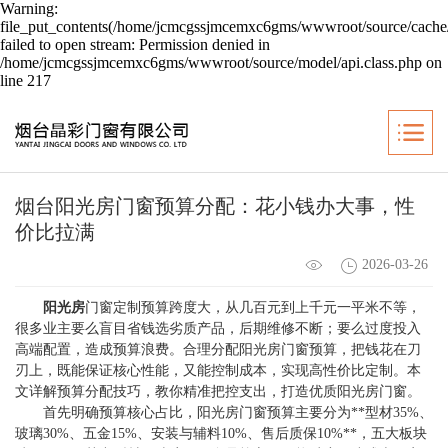
Warning:
file_put_contents(/home/jcmcgssjmcemxc6gms/wwwroot/source/cache/
failed to open stream: Permission denied in
/home/jcmcgssjmcemxc6gms/wwwroot/source/model/api.class.php on
line 217
烟台阳光房门窗预算分配：花小钱办大事，性
价比拉满
2026-03-26
阳光房
门窗定制预算跨度大，从几百元到上千元一平米不等，
很多业主要么盲目省钱选劣质产品，后期维修不断；要么过度投入
高端配置，造成预算浪费。合理分配阳光房门窗预算，把钱花在刀
刃上，既能保证核心性能，又能控制成本，实现高性价比定制。本
文详解预算分配技巧，教你精准把控支出，打造优质阳光房门窗。
首先明确预算核心占比，阳光房门窗预算主要分为**型材35%、
玻璃30%、五金15%、安装与辅料10%、售后质保10%**，五大板块