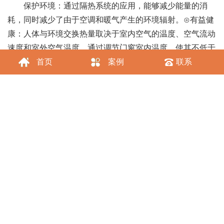
保护环境：通过隔热系统的应用，能够减少能量的消
耗，同时减少了由于空调和暖气产生的环境辐射。⊙有益健
康：人体与环境交换热量取决于室内空气的温度、空气流动
速度和室外空气温度。通过调节门窗室内温度，使其不低于
12～13℃，已达到最舒适的环境。
首页
案例
联系
降低噪音：采用厚度不同的中空玻璃结构和隔热断桥铝
型材空腔结构，能够有效降低声波的共振效应，阻止声音的
传递，可以降低噪音30dB以上。