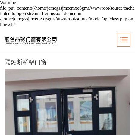
Warning:
file_put_contents(/home/jcmcgssjmcemxc6gms/wwwroot/source/cache/
failed to open stream: Permission denied in
/home/jcmcgssjmcemxc6gms/wwwroot/source/model/api.class.php on
line 217
隔热断桥铝门窗