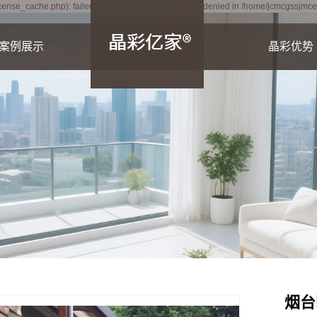
ense_cache.php): failed to open stream: Permission denied in /home/jcmcgssjmc
案例展示
晶彩优势
晶彩亿家
光房实拍图
高透网纱窗
静音系统窗
安装实拍图
D立体感木纹
烟台