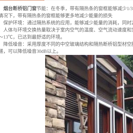
烟台断桥铝门窗
节能：在冬季，带有隔热条的窗框能够减少1/
情况下，带有隔热条的窗框能够更多地减少能量的损失
护环境：通过隔热系统的应用，能够减少能量的消耗，同时减
：人体与环境交换热量取决于室内空气的温度、空气流动速度和
2～13℃，已达到最舒适的环境。
低噪音：采用厚度不同的中空玻璃结构和隔热断桥铝型材空腔
递，可以降低噪音30dB以上。