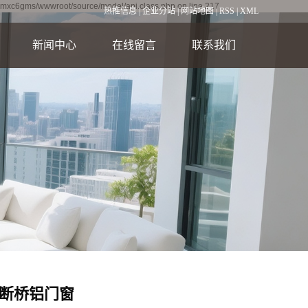
emxc6gms/wwwroot/source/model/api.class.php on line 217
热推信息
|
企业分站
|
网站地图
|
RSS
|
XML
新闻中心
在线留言
联系我们
公司新闻
联系我们
行业资讯
技术资讯
断桥铝门窗