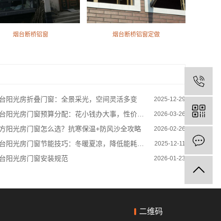
烟台断桥铝窗
烟台断桥铝窗定做
台阳光房折叠门窗：全景采光，空间灵活多变
2025-12-29
台阳光房门窗预算分配：花小钱办大事，性价比拉满
2026-03-26
方阳光房门窗怎么选？抗寒保温+防风沙全攻略
2026-02-26
台阳光房门窗节能技巧：冬暖夏凉，降低能耗成本
2025-12-11
台阳光房门窗安装规范
2026-01-23
二维码